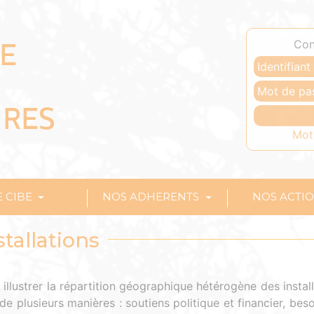
Con
Mot
E CIBE
NOS ADHERENTS
NOS ACTI
tallations
illustrer la répartition géographique hétérogène des instal
de plusieurs manières : soutiens politique et financier, bes