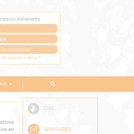
nexion Adhérents
 de passe oublié ?
ONS
CIBE
lations
ANNUAIRES
oins en