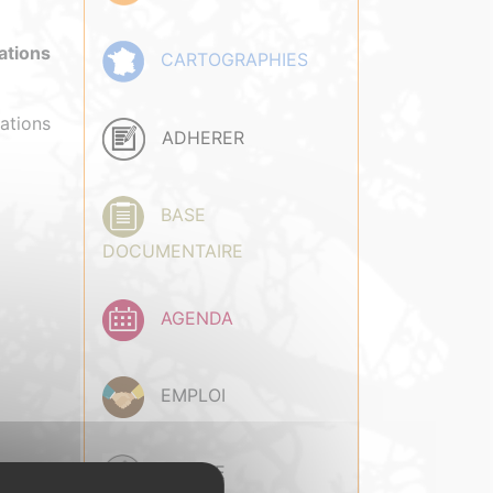
ations
CARTOGRAPHIES
mations
ADHERER
BASE
DOCUMENTAIRE
AGENDA
EMPLOI
PRESSE