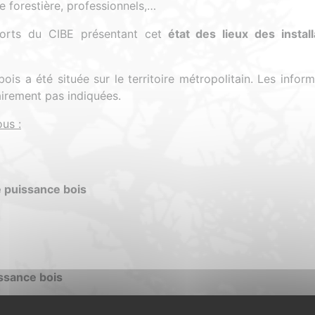
re forestière, professionnels,…
ports du CIBE présentant cet
état des lieux des install
ois a été située sur le territoire métropolitain. Les infor
airement pas indiquées.
us :
e puissance bois
issance bois