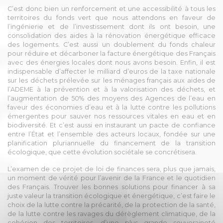
C’est donc bien un renforcement et une accessibilité à tous les
territoires du fonds vert que nous attendons en faveur de
l’ingénierie et de l’investissement dont ils ont besoin, une
consolidation des aides à la rénovation énergétique efficace
des logements. C’est aussi un doublement du fonds chaleur
pour réduire et décarboner la facture énergétique des Français
avec des énergies locales dont nous avons besoin. Enfin, il est
indispensable d’affecter le milliard d’euros de la taxe nationale
sur les déchets prélevée sur les ménages français aux aides de
l’ADEME à la prévention et à la valorisation des déchets, et
l’augmentation de 50% des moyens des Agences de l’eau en
faveur des économies d’eau et à la lutte contre les pollutions
émergentes pour sauver nos ressources vitales en eau et en
biodiversité. Et c’est aussi en instaurant un pacte de confiance
entre l’État et l’ensemble des acteurs locaux, fondée sur une
planification pluriannuelle du financement de la transition
écologique, que cette évolution sociétale se concrétisera.
L’examen de ce projet de loi de finances sera, plus que jamais,
un moment de vérité pour l’avenir de la France et le quotidien
des Français. Trouver les bonnes solutions pour financer à sa
juste valeur la transition écologique et énergétique, c’est faire le
choix de la lutte contre la précarité, de la protection de la santé,
de la lutte contre les ravages du dérèglement climatique, de la
cohésion des territoires, d’une plus grande souveraineté