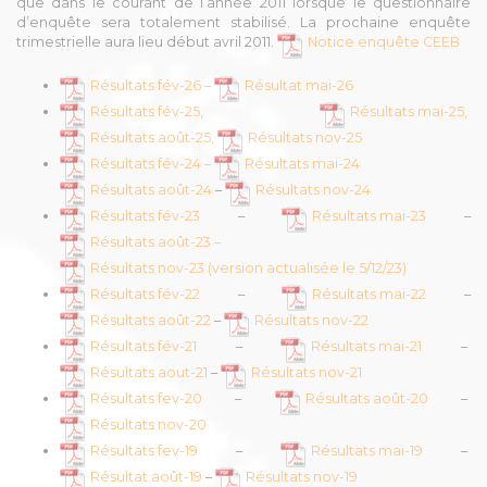
que dans le courant de l’année 2011 lorsque le questionnaire
d’enquête sera totalement stabilisé. La prochaine enquête
trimestrielle aura lieu début avril 2011.
Notice enquête CEEB
Résultats fév-26 –
Résultat mai-26
Résultats fév-25,
Résultats mai-25,
Résultats août-25,
Résultats nov-25
Résultats fév-24 –
Résultats mai-24
Résultats août-24
–
Résultats nov-24
Résultats fév-23
–
Résultats mai-23
–
Résultats août-23 –
Résultats nov-23 (version actualisée le 5/12/23)
Résultats fév-22
–
Résultats mai-22
–
Résultats août-22
–
Résultats nov-22
Résultats fév-21
–
Résultats mai-21
–
Résultats aout-21
–
Résultats nov-21
Résultats fev-20
–
Résultats août-20
–
Résultats nov-20
Résultats fev-19
–
Résultats mai-19
–
Résultat août-19
–
Résultats nov-19