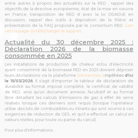
entre autres à propos des actualités sur la RED : rappel des
objectifs de la directive européenne, état de la mise en oeuvre
en France, transposition de RED III avec la loi DDADUE en
discussion, rappel des outils à disposition de la filière et
présentation de la FAQ proposée par le consortium RED.
Lien
vers la page où télécharger le support
.
Actualité du 30 décembre 2025 :
Déclaration 2026 de la biomasse
consommée en 2025
Les installations de production de chaleur et/ou d'électricité
ayant consommé de la biomasse RED en 2025 doivent déposer
leurs déclarations via la plateforme
Démarches si
mplifiées
d'ici
le 15/03/2026
.
Il s'agit d'importer le tableur de déclaration de
durabilité au format imposé complété, le certificat de validité
de RED, ainsi qu'un
document annexe, facultatif et au format
libre détaillant les calculs d’émissions de gaz à effet de serre
réalisés lorsque ces derniers sont requis
(l
orsque l'opérateur
utilise des lots de combustibles ou intrants qui sont soumis à ces
exigences de réduction de GES,
et qu'il a effectué un calcul en
valeurs réelles, pour toute ou partie du calcul).
Pour plus d'informations :