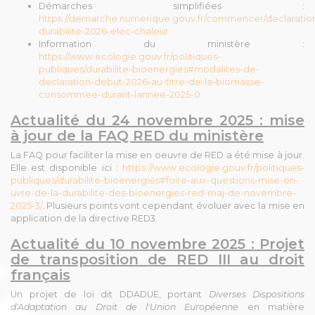
Démarches simplifiées :
https://demarche.numerique.gouv.fr/commencer/declaratio
durabilite-2026-elec-chaleur
Information du ministère :
https://www.ecologie.gouv.fr/politiques-
publiques/durabilite-bioenergies#modalites-de-
declaration-debut-2026-au-titre-de-la-biomasse-
consommee-durant-lannee-2025-0
Actualité du 24 novembre 2025 : mise
à jour de la FAQ RED du ministère
La FAQ pour faciliter la mise en oeuvre de RED a été mise à jour.
Elle est disponible ici :
https://www.ecologie.gouv.fr/politiques-
publiques/durabilite-bioenergies#foire-aux-questions-mise-en-
uvre-de-la-durabilite-des-bioenergies-red-maj-de-novembre-
2025-3/
. P
lusieurs points vont cependant évoluer avec la mise en
application de la directive RED3.
Actualité du 10 novembre 2025 : Projet
de transposition de RED III au droit
français
Un projet de loi dit DDADUE, portant
Diverses Dispositions
d'Adaptation au Droit de l'Union Européenne
en matière