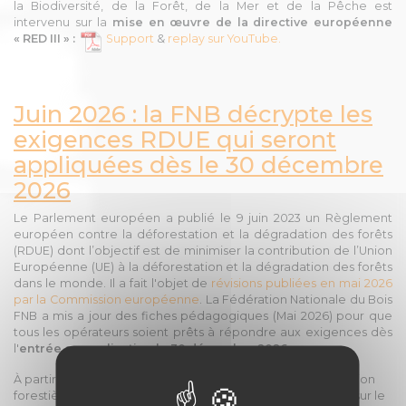
la Biodiversité, de la Forêt, de la Mer et de la Pêche est
intervenu
sur la
mise en œuvre de la directive européenne
« RED III » :
Support
&
replay sur YouTube.
Juin 2026 : la FNB décrypte les
exigences RDUE qui seront
appliquées dès le 30 décembre
2026
Le Parlement européen a publié le 9 juin 2023 un Règlement
européen contre la déforestation et la dégradation des forêts
(RDUE) dont l’objectif est de minimiser la contribution de l’Union
Européenne (UE) à la déforestation et la dégradation des forêts
dans le monde. Il a fait l'objet de
révisions publiées en mai 2026
par la Commission européenne
. La Fédération Nationale du Bois
FNB a mis a jour des fiches pédagogiques (Mai 2026) pour que
tous les opérateurs soient prêts à répondre aux exigences dès
l'
entrée en application le 30 décembre 2026
.
À partir du 30 décembre 2026, tous les produits d’exploitation
forestière ne pourront plus être mis en vente ou importés sur le