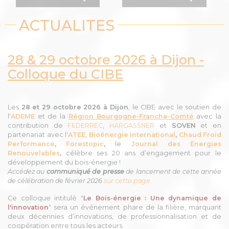
ACTUALITES
28 & 29 octobre 2026 à Dijon -
Colloque du CIBE
Les
28 et 29 octobre 2026 à Dijon
, le CIBE
avec le soutien de
l'
ADEME
et de la
Région Bourgogne-Franche-Comté
avec la
contribution de
FEDERREC
,
HARGASSNER
et
SOVEN
et en
partenariat avec l'
A
TEE
,
Bioénergie International
,
Chaud Froid
Performance
,
Forestopic
,
le
Journal des Énergies
Renouvelables
,
célèbre ses 20 ans d’engagement pour le
développement du bois-énergie !
Accédez au
communiqué de presse
de lancement de cette année
de célébration de février 2026
sur cette page
.
Ce colloque intitulé "
Le Bois-énergie : Une dynamique de
l'innovation
" sera un événement phare de la filière, marquant
deux décennies d’innovations, de professionnalisation et de
coopération entre tous les acteurs.