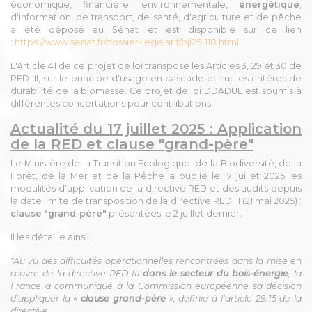
économique, financière, environnementale,
énergétique
,
d'information, de transport, de santé, d'agriculture et de pêche
a été déposé au Sénat et est disponible sur ce lien
:
https://www.senat.fr/dossier-legislatif/pjl25-118.html
.
L'Article 41 de ce projet de loi transpose les Articles 3, 29 et 30 de
RED III, sur le principe d'usage en cascade et sur les critères de
durabilité de la biomasse. Ce projet de loi DDADUE est soumis à
différentes concertations pour contributions.
Actualité du 17 juillet 2025 : Application
de la RED et clause "grand-père"
Le Ministère de la Transition Ecologique, de la Biodiversité, de la
Forêt, de la Mer et de la Pêche a publié le 17 juillet 2025 les
modalités d'application de la directive RED et des audits depuis
la date limite de transposition de la directive RED III (21 mai 2025) :
clause "grand-père"
présentées le 2 juillet dernier.
Il les détaille ainsi :
"Au vu des difficultés opérationnelles rencontrées dans la mise en
œuvre de la directive RED III
dans le secteur du bois-énergie
, la
France a communiqué à la Commission européenne sa décision
d’appliquer la «
clause grand-père
», définie à l’article 29.15 de la
directive.