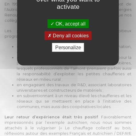
En 1992, un voyage d’étude organisé en Styrie à l’est de
activate
l’Autriche, par L’ADEME et le Comité de Liaison Energies
Renouvelables (CLER), va nous permettre de constater que nos
collègues autrichiens réalisaient, ce dont nous rêvions.
OK, accept all
Les pouvoirs publics régionaux pilotaient d’ambitieux
Deny all cookies
programmes de développement du bois-énergie :
en mettant en place des outils d’animation,
Personalize
d’accompagnement et de contrôle ;
en soutenant les forestiers et les industriels du bois pour la
production/distribution des plaquettes forestières,
lesquels professionnels de l’amont prenaient parfois aussi
la responsabilité d’exploiter les petites chaufferies et
réseaux en milieu rural ;
en engageant des travaux de R&D, associant laboratoires
universitaires et constructeurs de matériels ;
en subventionnant à un niveau élevé les chaufferies et les
réseaux qui se mettaient en place à l’initiative des
communes, mais aussi des coopératives locales.
Leur retour d’expérience était très positif
. Favorablement
impressionnés par l’exemple autrichien, nous nous sommes
attachés à le vulgariser (« Le chauffage collectif au bois,
réflexions autour des exemples Français et Autrichien / DEFAYE