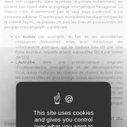
aient été vulgarisés, dans la presse régionale notamment) ne
pèsent pas lourd dans le paysage énergétique hexagonal. La
France n’est évidemment pas le seul pays confronté à ce
contexte adverse. D’autres pays européens ne réagiront pas de
la même façon, ne baisseront pas les bras et poursuivront les
programmes engagés auparavant :
La
Suède
par exemple, du fait de ses abondantes
ressources forestières, mais avec beaucoup de
volontarisme politique, qui se traduira très tôt par une
forte écotaxe, laquelle atteint aujourd’hui 120 € par tonne
de CO2.
L’
Autriche
, dans une problématique originale
d’indépendance énergétique et de développement
local, qui va multiplier les réseaux de chaleur au bois dans
les petites villes et gros bourgs ruraux accompagnés par
les «landers» et mis en place concrètement par des
coopératives de forestiers et d’agriculteurs. Ajoutons que
les Autrichiens par référendum ont décidé en 1978 de
renoncer au nucléaire et à Zwentendorf, la seule centrale
construite, qui de fait n’a jamais fonctionné. Ceci explique
peut-être cela !
This site uses cookies
Le modèle autrichien et le lancement du
and gives you control
Plan bois-énergie et développement local
over what you want to