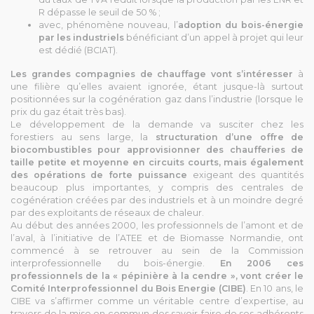
R dépasse le seuil de 50 % ;
avec, phénomène nouveau, l’
adoption du bois-énergie
par les industriels
bénéficiant d’un appel à projet qui leur
est dédié (BCIAT).
Les grandes compagnies de chauffage vont s’intéresser
à
une filière qu’elles avaient ignorée, étant jusque-là surtout
positionnées sur la cogénération gaz dans l’industrie (lorsque le
prix du gaz était très bas).
Le développement de la demande va susciter chez les
forestiers au sens large, la
structuration d’une offre de
biocombustibles pour approvisionner des chaufferies de
taille petite et moyenne en circuits courts, mais également
des opérations de forte puissance
exigeant des quantités
beaucoup plus importantes, y compris des centrales de
cogénération créées par des industriels et à un moindre degré
par des exploitants de réseaux de chaleur.
Au début des années 2000, les professionnels de l’amont et de
l’aval, à l’initiative de l’ATEE et de Biomasse Normandie, ont
commencé à se retrouver au sein de la Commission
interprofessionnelle du bois-énergie.
En 2006 ces
professionnels de la « pépinière à la cendre », vont créer le
Comité Interprofessionnel du Bois Energie (CIBE)
. En 10 ans, le
CIBE va s’affirmer comme un véritable centre d’expertise, au
travers de la mise en commun des savoir-faire de ses adhérents