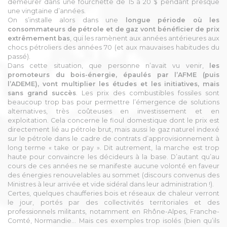
demeurer dans une fourchette de 15 à 20 $ pendant presque
une vingtaine d’années.
On s’installe alors dans une
longue période où les
consommateurs de pétrole et de gaz vont bénéficier de prix
extrêmement bas
, qui les ramènent aux années antérieures aux
chocs pétroliers des années 70 (et aux mauvaises habitudes du
passé).
Dans cette situation, que personne n’avait vu venir,
les
promoteurs du bois-énergie, épaulés par l’AFME (puis
l’ADEME), vont multiplier les études et les initiatives, mais
sans grand succès
. Les prix des combustibles fossiles sont
beaucoup trop bas pour permettre l’émergence de solutions
alternatives, très coûteuses en investissement et en
exploitation. Cela concerne le fioul domestique dont le prix est
directement lié au pétrole brut, mais aussi le gaz naturel indexé
sur le pétrole dans le cadre de contrats d’approvisionnement à
long terme « take or pay ». Dit autrement, la marche est trop
haute pour convaincre les décideurs à la base. D’autant qu’au
cours de ces années ne se manifeste aucune volonté en faveur
des énergies renouvelables au sommet (discours convenus des
Ministres à leur arrivée et vide sidéral dans leur administration !).
Certes, quelques chaufferies bois et réseaux de chaleur verront
le jour, portés par des collectivités territoriales et des
professionnels militants, notamment en Rhône-Alpes, Franche-
Comté, Normandie… Mais ces exemples trop isolés (bien qu’ils