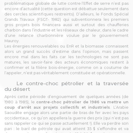
problématique globale de lutte contre l’Effet de serre n’est pas
encore d’actualité (cette question est débattue seulement dans
des cercles scientifiques restreints). D’ailleurs, le Fonds Spécial
Grands Travaux (FSGT- 1982) qui subventionnera les premiers
gros projets bois financera aussi et surtout des chaufferies
charbon dans l’industrie et les réseaux de chaleur, dans le cadre
d’une relance charbonnière voulue par le gouvernement
Mauroy.
Les énergies renouvelables ou EnR et la biomasse connaissent
alors un grand succès d’estime dans l’opinion, mais passent
encore mal dans les faits car les technologies ne sont pas
matures, les savoir-faire des acteurs économiques restent à
confirmer et la filière bois-énergie, comme on a coutume de
l’appeler, n’est pas véritablement constituée et opérationnelle.
Le contre-choc pétrolier et la traversée
du désert
Après cette période d’engouement de quelques années (de
1980 à 1985), le
contre-choc pétrolier de 1986 va mettre un
coup d’arrêt aux projets collectifs et industriels
. L’Arabie
Saoudite engage alors une partie de bras de fer avec les pays
occidentaux, ce qu’on appellera la guerre des prix (qui n’est pas
sans rappeler ce qui se passe actuellement !). Elle va perdre son
pari : le baril de pétrole qui avait atteint 35 $ s’effondre et va