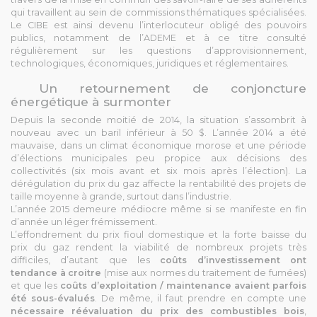
qui travaillent au sein de commissions thématiques spécialisées.
Le CIBE est ainsi devenu l’interlocuteur obligé des pouvoirs
publics, notamment de l’ADEME et à ce titre consulté
régulièrement sur les questions d’approvisionnement,
technologiques, économiques, juridiques et réglementaires.
Un retournement de conjoncture
énergétique à surmonter
Depuis la seconde moitié de 2014, la situation s’assombrit à
nouveau avec un baril inférieur à 50 $. L’année 2014 a été
mauvaise, dans un climat économique morose et une période
d’élections municipales peu propice aux décisions des
collectivités (six mois avant et six mois après l’élection). La
dérégulation du prix du gaz affecte la rentabilité des projets de
taille moyenne à grande, surtout dans l’industrie.
L’année 2015 demeure médiocre même si se manifeste en fin
d’année un léger frémissement.
L’effondrement du prix fioul domestique et la forte baisse du
prix du gaz rendent la viabilité de nombreux projets très
difficiles, d’autant que les
coûts d’investissement ont
tendance à croitre
(mise aux normes du traitement de fumées)
et que les
coûts d’exploitation / maintenance avaient parfois
été sous-évalués
. De même, il faut prendre en compte une
nécessaire réévaluation du prix des combustibles bois
,