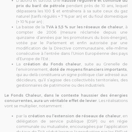
D’abord et surtout une
hausse régulière et continue du
prix du baril de pétrole
pendant près de 10 ans, lequel
dépassera les 100 $ et entraînera à sa suite ceux du gaz
naturel (tarifs régulés + 7 % par an) et du fioul domestique
(+ 10 % par an) ;
La baisse de la
TVA à 5,5 % sur les réseaux de chaleur
, à
compter de 2006 (mesure réclamée depuis une
quinzaine d’années par les promoteurs du bois-énergie),
votée par le Parlement et enfin autorisée par une
modification de la Directive communautaire, elle-même
consécutive à l’entrée dans l’Union Européenne des pays
d’Europe de l’Est ;
La
création du Fonds chaleur
, suite au Grenelle de
l’environnement,
doté de moyens financiers importants
,
qui au-delà constituera un signe politique clair adressé aux
décideurs, qu’il s’agisse des collectivités territoriales, des
gestionnaires de patrimoine ou des industriels.
Le Fonds Chaleur, dans le contexte haussier des énergies
concurrentes, aura un véritable effet de levier
. Les réalisations
vont se multiplier, notamment :
par la
création ou l’extension de réseaux de chaleur
, en
délégation de service publique (DSP) ou en régie
communale ou mutualisée, encouragées par l’application
du taux de TVA réduit lorsque la production par les ENR et