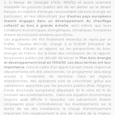
S. in Revue de l’énergie n°454 -1993/12) et avons vivement
interpellé les pouvoirs publics afin de les alerter sur le désert
français en matière d’énergie renouvelable (de bois-énergie en
particulier), en leur démontrant que
d’autres pays européens
étaient engagés dans un développement du chauffage
collectif au bois à grande échelle
, alors même que leurs
conditions économiques, énergétiques, climatiques, forestières
étaient en tout point similaires aux nôtres.
Ces arguments ont été finalement entendus et repris par un
Préfet, Claudius BROSSE, chargé à la DGEMP (Ministère de
l’industrie) d’établir un rapport sur les perspectives du bois-
énergie en France. Sur la base des conclusions de ce rapport,
les pouvoirs publics ont décidé de lancer le
Plan bois-énergie
et développement local en 1994/95
.
Les deux termes ont leur
importance
. Dans le cadre d’un appel à projet, treize régions et
départements ont été sélectionnés. Ce programme sera élargi
ensuite à l’ensemble du territoire. Dans les régions
sélectionnées, des opérations vont se concrétiser grâce aux
subventions apportées par les pouvoirs publics (État, Régions,
Fonds structurels européens) dépassant 50 % voire 60 % du
montant des investissements… Dans une équation économique
toujours aussi difficile à résoudre, ces subventions étaient
nécessaires pour contrebalancer les investissements sur la
durée de vie des installations, la charge d’amortissement
impactant très négativement le prix de revient de la chaleur,