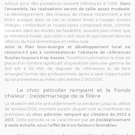
surtout pour des puissances souvent inférieures à 1 MW.
Dans
l’ensemble, les réalisations seront de taille assez modeste
.
Le développement, des réseaux de chaleur notamment a été
limité puisque dans ce cas, la chaleur livrée à l’usager (toutes
charges confondues et toutes taxes comprises) était, comme
constaté dans les études de faisabilité, souvent plus chère que
la référence fossile, que celle-ci soit issue du gaz naturel dans les
villes ou du fioul domestique en milieu rural.
Ainsi le Plan bois-énergie et développement local ne
réussira-t-il pas à contrebalancer l’obstacle de références
fossiles toujours trop basses
. Toutefois il permettra la mise en
place d’un nombre significatif d’opérations dans une gamme de
300 kW à 3/4 MW, de disposer de références et de faire
émerger/ former des professionnels, aptes à saisir l’opportunité
qui se présentera au milieu des années 2 000/2010.
Le choc pétrolier rampant et le Fonds
chaleur : (re)démarrage de la filière
La situation décrite précédemment va perdurer jusqu’au début
de années 2000, moment à partir duquel vont se manifester les
prémisses du
choc pétrolier rampant qui s’étalera de 2003 à
2013
. Cette période va se caractériser par
un (re)déploiement
à vaste échelle, sous l’effet de trois facteurs favorables
: