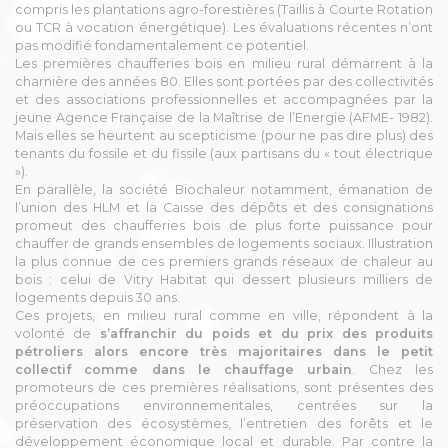
compris les plantations agro-forestières (Taillis à Courte Rotation
ou TCR à vocation énergétique). Les évaluations récentes n’ont
pas modifié fondamentalement ce potentiel.
Les premières chaufferies bois en milieu rural démarrent à la
charnière des années 80. Elles sont portées par des collectivités
et des associations professionnelles et accompagnées par la
jeune Agence Française de la Maîtrise de l’Energie (AFME- 1982).
Mais elles se heurtent au scepticisme (pour ne pas dire plus) des
tenants du fossile et du fissile (aux partisans du « tout électrique
»).
En parallèle, la société Biochaleur notamment, émanation de
l’union des HLM et la Caisse des dépôts et des consignations
promeut des chaufferies bois de plus forte puissance pour
chauffer de grands ensembles de logements sociaux. Illustration
la plus connue de ces premiers grands réseaux de chaleur au
bois : celui de Vitry Habitat qui dessert plusieurs milliers de
logements depuis 30 ans.
Ces projets, en milieu rural comme en ville, répondent à la
volonté de
s’affranchir du poids et du prix des produits
pétroliers alors encore très majoritaires dans le petit
collectif comme dans le chauffage urbain
. Chez les
promoteurs de ces premières réalisations, sont présentes des
préoccupations environnementales, centrées sur la
préservation des écosystèmes, l’entretien des forêts et le
développement économique local et durable. Par contre la