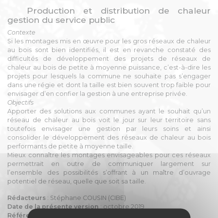
Production et distribution de chaleur
gestion du service public
Contexte
Si les montages mis en œuvre pour les gros réseaux de chaleur
au bois sont bien identifiés, il est en revanche constaté des
difficultés de développement des projets de réseaux de
chaleur au bois de petite à moyenne puissance, c’est-à-dire les
projets pour lesquels la commune ne souhaite pas s’engager
dans une régie et dont la taille est bien souvent trop faible pour
envisager d’en confier la gestion à une entreprise privée.
Objectifs
Apporter des solutions aux communes ayant le souhait qu’un
réseau de chaleur au bois voit le jour sur leur territoire sans
toutefois envisager une gestion par leurs soins et ainsi
consolider le développement des réseaux de chaleur au bois
performants de petite à moyenne taille.
Mieux connaître les montages envisageables pour ces réseaux
permettrait en outre de communiquer largement sur
l’ensemble des possibilités s’offrant à un maître d’ouvrage
potentiel de réseau, quelle que soit sa taille.
Rédacteurs
: Stéphane COUSIN (CIBE)
Date de la présente version
: octobre 2019
Référence
: 2019-MOP-4