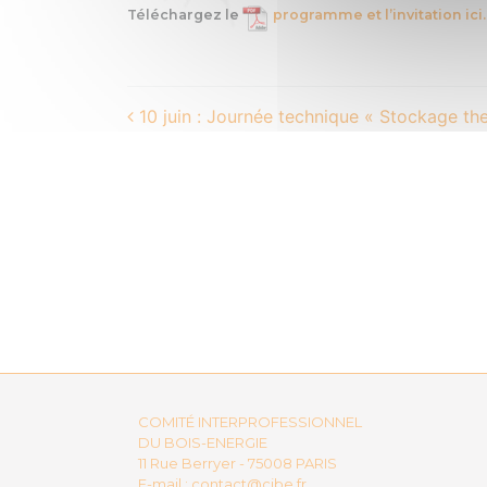
Téléchargez le
programme et l’invitation ici.
Post
10 juin : Journée technique « Stockage th
navigation
COMITÉ INTERPROFESSIONNEL
DU BOIS-ENERGIE
11 Rue Berryer - 75008 PARIS
E-mail :
contact@cibe.fr