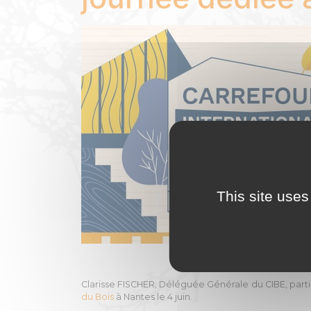
This site uses
Clarisse FISCHER, Déléguée Générale du CIBE, partic
du Bois
à Nantes le 4 juin.