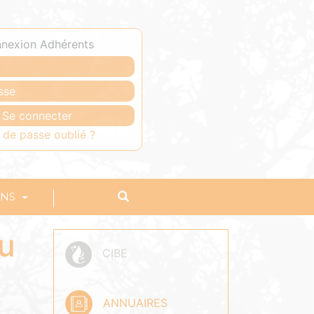
nexion Adhérents
 de passe oublié ?
ONS
du
CIBE
ANNUAIRES