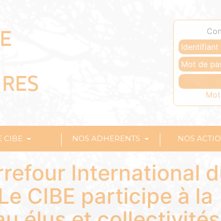
Con
Mot
E CIBE
NOS ADHERENTS
NOS ACTI
rrefour International 
Le CIBE participe à la
u élus et collectivités