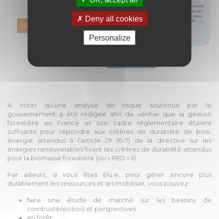
Deny all cookies
Personalize
A noter qu’une analyse de risque soutenue par le
gouvernement a été rédigée afin de vérifier que la gestion
forestière en France et son cadre réglementaire étaient
suffisants pour répondre aux critères de durabilité de bois-
énergie attendus à l’article 29 (6-7) de la directive sur les
énergies renouvelables fixant les critères de durabilité attendus
pour la biomasse forestière (ou « RED » II).
Par ailleurs, si vous êtes élu.e, pour gérer encore plus
durablement les ressources et les mobiliser, vous pouvez :
faire une étude de marché sur les besoins de
combustibles bois et perspectives
en forêt :