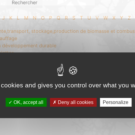
J
K
L
M
N
O
P
Q
R
S
T
U
V
W
X
Y
Z
e,transport, stockage,production de biomasse et combust
hauffage
en développement durable
alettes
Manufacturier Biomasse Combustible
 cookies and gives you control over what you w
OK, accept all
Deny all cookies
Personalize