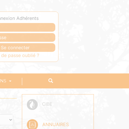
nexion Adhérents
 de passe oublié ?
ONS
CIBE
ANNUAIRES