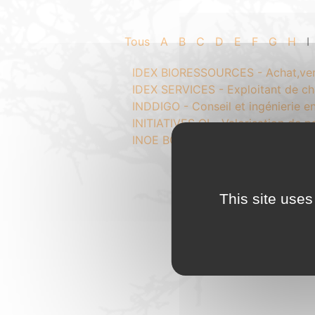
Tous
A
B
C
D
E
F
G
H
I
IDEX BIORESSOURCES - Achat,vent
IDEX SERVICES - Exploitant de c
INDDIGO - Conseil et ingénierie 
INITIATIVES OI - Valorisation de p
INOE BOIS ENERGIE - Producteur 
This site uses