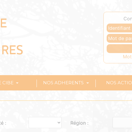
Con
Mot
E CIBE
NOS ADHERENTS
NOS ACTI
té :
Région :