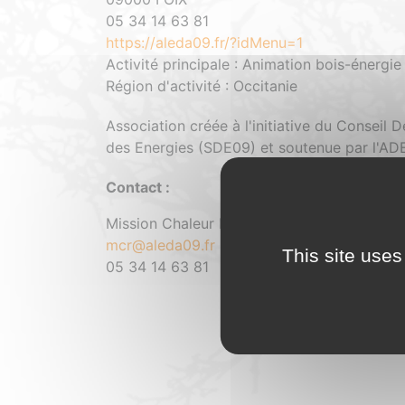
05 34 14 63 81
https://aleda09.fr/?idMenu=1
Activité principale : Animation bois-énergie
Région d'activité : Occitanie
Association créée à l'initiative du Conseil
des Energies (SDE09) et soutenue par l'AD
Contact :
Mission Chaleur Renouvelable
mcr@aleda09.fr
This site uses
05 34 14 63 81