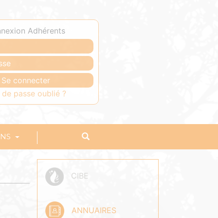
nexion Adhérents
 de passe oublié ?
ONS
CIBE
ANNUAIRES