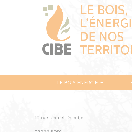
LE BOIS-ENERGIE
L
10 rue Rhin et Danube
09000 FOIX