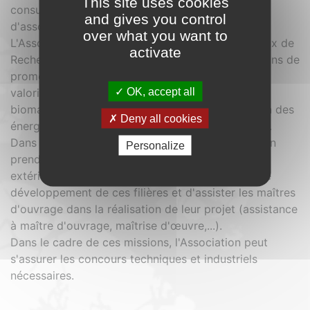
This site uses cookies
consulaires, d'organismes professionnels et
and gives you control
d'associations.
over what you want to
L'Association a pour objet de conduire des travaux de
activate
Recherche-Développement et de mener des actions de
promotion, de conseil et d'appui portant sur la
OK, accept all
valorisation énergétique et agronomique de la
biomasse, les économies d'énergies et l'utilisation des
Deny all cookies
énergies renouvelables, et la gestion des déchets.
Dans le cadre des domaines précités, l'Association
Personalize
prend les initiatives ou répond à des sollicitations
extérieures, dans le but de soutenir les actions de
développement de ces filières et d'assister les maîtres
d'ouvrage dans la réalisation de leur projet (assistance
à maître d'ouvrage, maîtrise d'œuvre,...).
Dans le cadre de ces missions, l'Association peut
s'assurer les concours techniques et industriels
nécessaires.