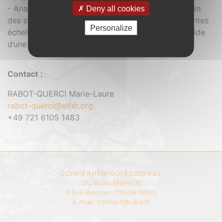
- Analyse des tendances et des interactions au sein
Deny all cookies
des systèmes d'énergie via la simulation à différentes
Personalize
échelles, et l’analyse prospective européenne à l’aide
d’une approche systémique.
Contact :
RABOT-QUERCI Marie-Laure
rabot-querci@eifer.org
+49 721 6105 1483
COMITÉ INTERPROFESSIONNEL
DU BOIS-ENERGIE
11 Rue Berryer - 75008 PARIS
E-mail :
contact@cibe.fr