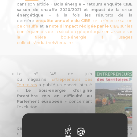
dans son article «
Bois énergie – retours enquête CIBE
saison de chauffe 2020/2021 et impact de la crise
énergétique
» à la fois les résultats de la
dernière
enquête annuelle du CIBE
sur la récente saison
de chauffe
et la
note d’impact rédigée par le CIBE
sur les
conséquences de la situation géopolitique en Ukraine sur
la filière bois-énergie à usages
collectifs/industriels/tertiaire
.
.
.
Le n° 145 de juin
du
magazine
Entrepreneurs des
Territoires
a publié un encart intitulé
«
Le bois-énergie d’origine
forestière mis en difficulté au
Parlement européen
» concernant
l’exclusion
de
la
biomasse
d’origine
forestière
des objectifs
d’énergies renouvelables dans le cadre de la révision de