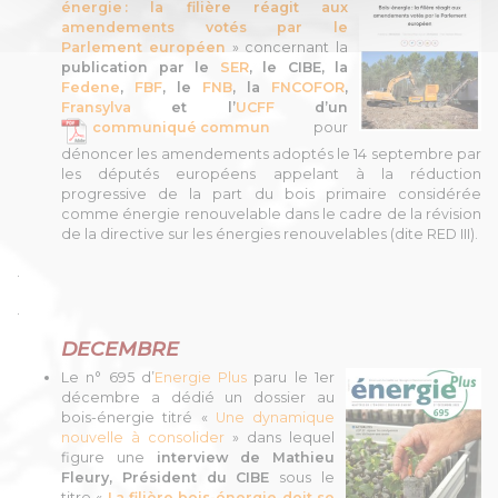
énergie : la filière réagit aux
amendements votés par le
Parlement européen
» concernant la
publication par le
SER
, le CIBE, la
Fedene
,
FBF
, le
FNB
, la
FNCOFOR
,
Fransylva
et l’
UCFF
d’un
communiqué commun
pour
dénoncer les amendements adoptés le 14 septembre par
les députés européens appelant à la réduction
progressive de la part du bois primaire considérée
comme énergie renouvelable dans le cadre de la révision
de la directive
sur les énergies renouvelables (dite RED III).
.
.
DECEMBRE
Le n° 695 d’
Energie Plus
paru le 1er
décembre a dédié un dossier au
bois-énergie titré «
Une dynamique
nouvelle à consolider
» dans lequel
figure une
interview de Mathieu
Fleury, Président du CIBE
sous le
titre «
La filière bois-énergie doit se