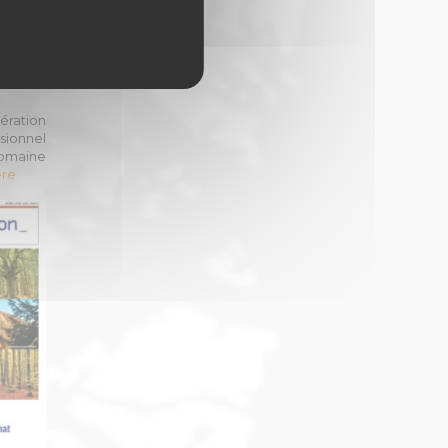
ération
sionnel
domaine
ere