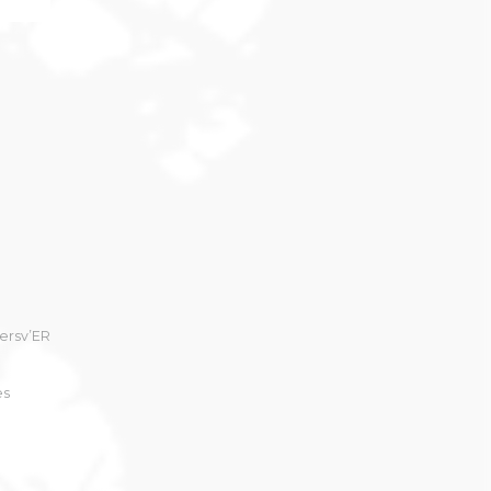
bersv’ER
es