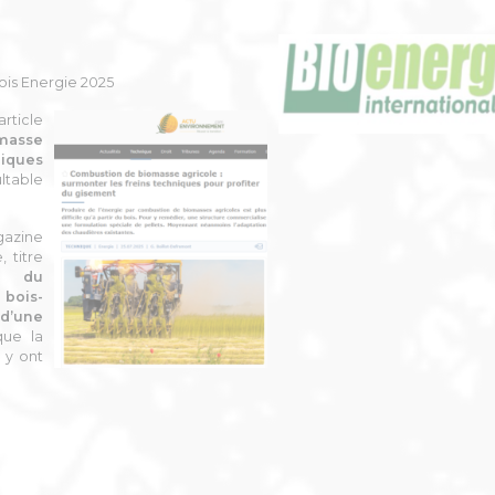
ois Energie 2025
rticle
masse
niques
ltable
azine
,
titre
e du
bois-
 d’une
que la
 y ont