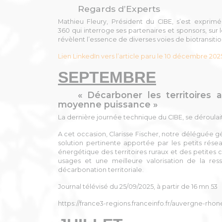
Regards d’Experts
Mathieu Fleury, Président du CIBE, s’est expri
360
qui interroge ses partenaires et sponsors, sur l
révèlent l’essence de diverses voies de biotransitio
Lien LinkedIn vers l’article paru le 10 décembre 202
SEPTEMBRE
« Décarboner les territoires
moyenne puissance »
La dernière journée technique du CIBE, se déroulai
A cet occasion, Clarisse Fischer, notre déléguée g
solution pertinente apportée par les petits rés
énergétique des territoires ruraux et des petite
usages et une meilleure valorisation de la res
décarbonation territoriale.
Journal télévisé du 25/09/2025, à partir de 16 mn 53
https://france3-regions.franceinfo.fr/auvergne-r