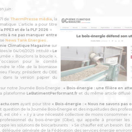
n juin :
271 de
ThermPresse média
,
la
atique. L’article a pour titre
 la PPE3 et de la PLF 2026
«
nts à ne pas manquer entre
sse
News Tank Energies
.
nie Climatique Magazine
sur
ées le 04/06/2025 intitulé «
Le
ournée « Bouclons la boucle »,
’occasion pour le comité
endre le rôle de la biomasse
ieu Fleury, président du CIBE
is dans la version papier du
sur notre Journée Bois-Energie :
« Bois-énergie : une filière en att
r la plateforme
LeBatimentPerformant.fr
et du même article diffusé 
iactu.com
ayant pour titre
« Bois-énergie : « Nous ne savons pas 
est question de la Journée Bois-Energie et des inquiétudes des profes
, est cité « » il y a une nécessité collective de moins consommer « ,
professionnel du bois-énergie (Cibe), qui appelle à prioriser les
oppe les solutions de biocarburants : » Se chauffer est un besoin. Es
try, déléguée générale de la Fédération des services énergie enviro