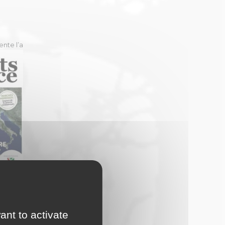
ente l’a
e notre
5 : cap
uclage
ant to activate