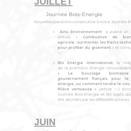
JUILLET
Journée Bois-Energie
Nouvelles parutions consécutive à notre Journée B
Actu Environnement
a publié un a
intitulé «
Combustion de bio
agricole : surmonter les freins tech
pour profiter du gisement
» et consu
ici
.
Bio Energie International,
le mag
de la première énergie renouvelable
« Le bouclage biomass
gouvernement françai
s pour le 
énergie, ou comment tordre le cou
filière vertueuse »
(article
ici
) évo
Journée Bois-Energie et les sujets qui
été abordés par les différents acteurs.
JUIN