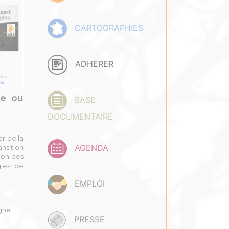
CARTOGRAPHIES
ADHERER
te ou
BASE
DOCUMENTAIRE
er de la
AGENDA
nsition
tion des
gies de
EMPLOI
rgne
PRESSE