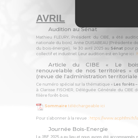
AVRIL
Audition au Sénat
Mathieu FLEURY, Président du CIBE, a été audit
nationale du bois), Anne DUISABEAU (Présidente de
du bois-énergie), le 30 avril 2025 au
Sénat
pour pr
collectif et industriel. Leur audition est en ligne ici :
Article du CIBE « Le bois
renouvelable de nos territoires » 
(revue de l’administration territoriale
Ce numéro spécial sur la thématique «
Les forêts –
à Clarisse FISCHER, Déléguée Générale du CIBE de
filière forêt-bois.
Sommaire
téléchargeable ici
Pour s’abonner à la revue :
https://www.acphfmi.fr/l
Journée Bois-Energie
La JBE 2025 a eu lieu et nous avons été accompagnés pa