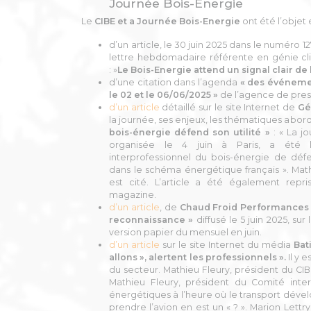
Journée Bois-Energie
Le
CIBE et a Journée Bois-Energie
ont été l’objet e
d’un article, le 30 juin 2025 dans le numéro 1
lettre hebdomadaire référente en génie clim
: »
Le Bois-Energie attend un signal clair de
d’une citation dans l’agenda
« des événeme
le 02 et le 06/06/2025 »
de l’agence de pre
d’un article
détaillé sur le site Internet de
Gé
la journée, ses enjeux, les thématiques abord
bois-énergie défend son utilité »
: « La j
organisée le 4 juin à Paris, a été l
interprofessionnel du bois-énergie de déf
dans le schéma énergétique français ». Math
est cité. L’article a été également repr
magazine.
d’un article
, de
Chaud Froid Performances
reconnaissance »
diffusé le 5 juin 2025, su
version papier du mensuel en juin.
d’un article
sur le site Internet du média
Bat
allons », alertent les professionnels ».
Il y 
du secteur. Mathieu Fleury, président du CIBE
Mathieu Fleury, président du Comité inter
énergétiques à l’heure où le transport dével
prendre l’avion en est un « ? ». Marion Let