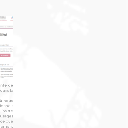
ente de
dans la
où nous
sionnels
 insiste
 usages
t-ce que
nnement