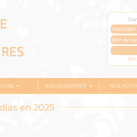
Con
Mot
E CIBE
NOS ADHERENTS
NOS ACTI
dias en 2025