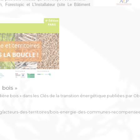
 Forestopic et L’Installateur (site Le Bâtiment
bois »
ière bois » dans les Clés de la transition énergétique publiées par O
on.org/acteurs-des-territoires/bois-energie-des-communes-recompense