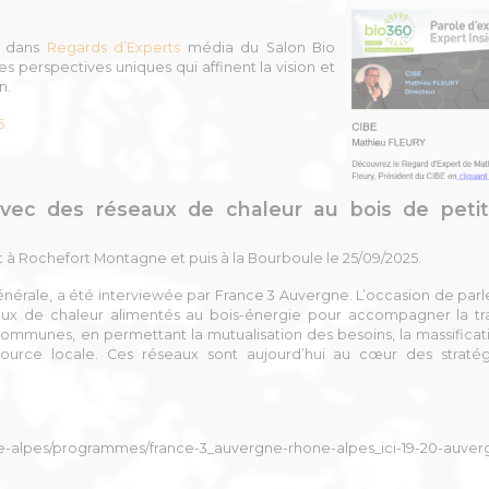
mé dans
Regards d’Experts
média du Salon Bio
es perspectives uniques qui affinent la vision et
n.
5
 avec des réseaux de chaleur au bois
de peti
t à Rochefort Montagne et puis à la Bourboule le 25/09/2025.
énérale, a été interviewée par France 3 Auvergne. L’occasion de parl
eaux de chaleur alimentés au bois-énergie pour accompagner la tra
s communes
, en permettant la mutualisation des besoins, la massifica
source locale. Ces réseaux sont aujourd’hui au cœur des straté
hone-alpes/programmes/france-3_auvergne-rhone-alpes_ici-19-20-auve