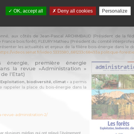
OK, accept all
Deny all cookies
Personalize
ionné, aux côtés de Jean-Pascal ARCHIMBAUD (Président de la féd
 France bois forêt), FLEURY Mathieu (Président du comité interprofes
ésenter les actualités et enjeux de la filière bois-énergie dans le 
https://videos.senat.fr/video.5335580_681233c68493a.politique-foresti
 énergie, première énergie
dans la revue »Administration »
 de l’Etat)
 Exploitation, biodiversité, climat
» a permis
 rappeler la place du bois-énergie dans la
a-revue-administration-2/
r plusieurs médias qui ont relayé l’évènement.