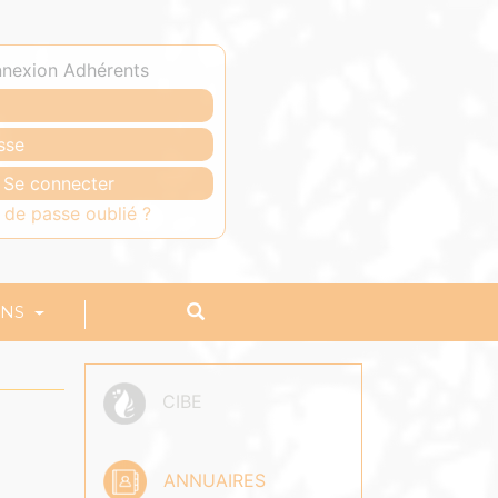
nexion Adhérents
 de passe oublié ?
ONS
CIBE
ANNUAIRES