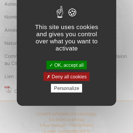
Auteur : CIBE
Nombre de pages : 24
This site uses cookies
Année d'édition : 2014
and gives you control
over what you want to
Nature du document :
activate
Comment se procurer le document : Payant (Adhésion
au CIBE)
OK, accept all
Lien :
Deny all cookies
Personalize
Contenu réservé aux adhérents
COMITÉ INTERPROFESSIONNEL
DU BOIS-ENERGIE
11 Rue Berryer - 75008 PARIS
E-mail :
contact@cibe.fr