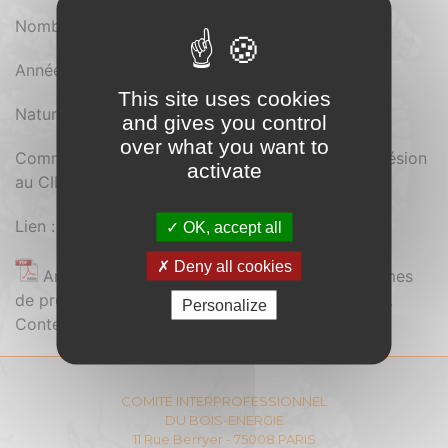
Nombre de pages : 55
Année d'édition : 2025
This site uses cookies
Nature du document : Pdf
and gives you control
over what you want to
Comment se procurer le document : Payant (Adhésion
activate
au CIBE)
Lien :
OK, accept all
Deny all cookies
Analyse et recommandations sur les plateformes
de préparation et de stockage des combustibles .
Personalize
Contenu réservé aux adhérents
COMITÉ INTERPROFESSIONNEL
DU BOIS-ENERGIE
11 Rue Berryer - 75008 PARIS