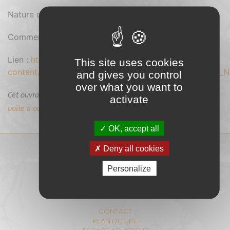
Nature du document : Pdf
Comment se procurer le document : Gratuit
Lien :
https://cibe.fr/wp-
This site uses cookies
content/uploads/2018/07/bois_generique_clespouragir_
and gives you control
over what you want to
Cet ouvrage fait partie des documents sélectionnés dans notre
activate
boîte à outils sur le montage de projets.
OK, accept all
Deny all cookies
COMITÉ INTERPROFESSIONNEL
DU BOIS-ENERGIE
Personalize
11 Rue Berryer - 75008 PARIS
E-mail :
contact@cibe.fr
CONTACT
PLAN DU SITE