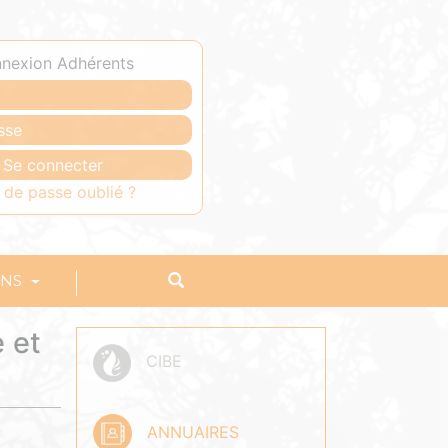
nexion Adhérents
 de passe oublié ?
ONS
 et
CIBE
ANNUAIRES