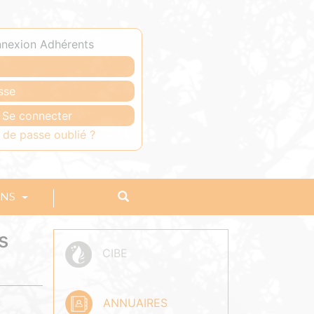
nexion Adhérents
 de passe oublié ?
ONS
s
CIBE
ANNUAIRES