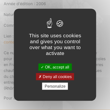
Année d'édition : 2006
Nature du document : Magazine
Comment se procurer le document : Gratuit
This site uses cookies
Lien :
https://cibe.fr/wp-
and gives you control
content/uploads/2025/10/CBE-30.pdf
over what you want to
activate
Ce numéro est consacré à l’usage du bois-énergie
pour le chauffage des serres maraîchères et horticoles
en France. Après une présentation du parc des serres
OK, accept all
chauffées, ce cahier expose les principes techniques
du chauffage des serres et présente quelques
Deny all cookies
entreprises qui ont fait le choix du bois-énergie
Personalize
(Rhône-Alpes, Finistère et Vaucluse).
Pour accéder au sommaire,
cliquez ici.