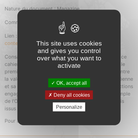
Nature du document : Magazine
Comment se procurer le document : Gratuit
Lien :
https://cibe.fr/wp-
This site uses cookies
content/uploads/2025/10/CBE-32.pdf
and gives you control
Consacré à l’énergie du bocage et de la garrigue, ce
over what you want to
cahier se présente sous la forme de deux volets : le
activate
premier présente les corrélations envisageables entre
la valorisation énergétique de la forêt méditerranéenne
OK, accept all
et sa préservation et dresse l’état des lieux des actions
engagées, le second traite du bocage (avec l’exemple
Deny all cookies
de l’Ouest océanique) et de la valorisation des bois
Personalize
issus de son entretien.
Pour accéder au sommaire,
cliquez ici.