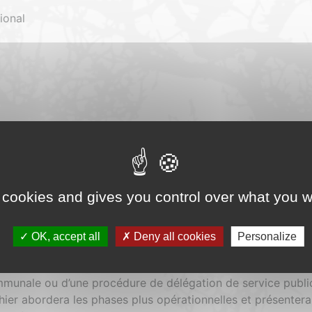
ional
 cookies and gives you control over what you w
2025/10/CBE-33.pdf
 du colloque « Montage de projets et accompagnement des
OK, accept all
Deny all cookies
Personalize
 l’Adhume les 12 et 13 octobre 2006 à Marmilhat (63). Il est
’information des maîtres d’ouvrage, les études de faisabilité
mmunale ou d’une procédure de délégation de service public
er abordera les phases plus opérationnelles et présentera