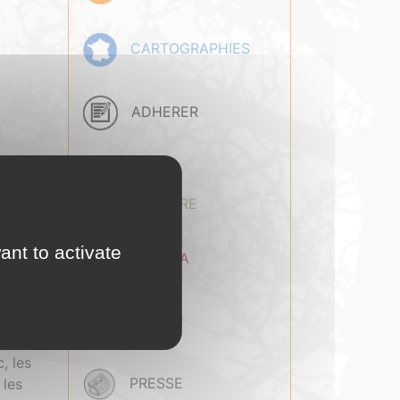
CARTOGRAPHIES
ADHERER
BASE
DOCUMENTAIRE
ant to activate
AGENDA
EMPLOI
, l’AMO
, les
PRESSE
 les