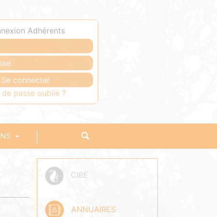
nexion Adhérents
 de passe oublié ?
ONS
CIBE
ANNUAIRES