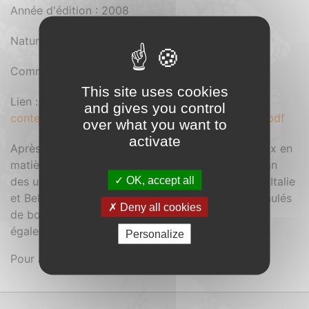
Année d'édition : 2008
Nature du document : Magazine
Comment se procurer le document : Gratuit
This site uses cookies
Lien :
https://cibe.fr/wp-
and gives you control
content/uploads/2025/10/CBE-40-Suisse-dec08.pdf
over what you want to
activate
Après un rappel des objectifs européens ambitieux en
matière de bois-énergie, ce dossier dresse un bilan
OK, accept all
des usages de la biomasse en Allemagne, Suisse, Italie
et Belgique. Un état des lieux du marché des granulés
Deny all cookies
de bois en Europe et en Amérique du Nord est
également présenté à la fin du dossier.
Personalize
Pour accéder au sommaire,
cliquez ici.