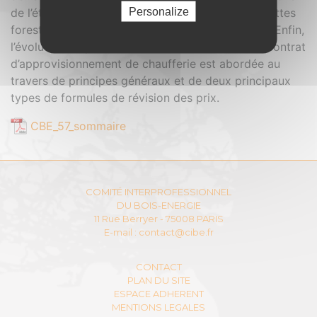
Personalize
de l’étude sur les coûts de production des plaquettes
forestières / bocagères et des bois en fin de vie. Enfin,
l’évolution du prix du combustible bois dans un contrat
d’approvisionnement de chaufferie est abordée au
travers de principes généraux et de deux principaux
types de formules de révision des prix.
CBE_57_sommaire
COMITÉ INTERPROFESSIONNEL
DU BOIS-ENERGIE
11 Rue Berryer - 75008 PARIS
E-mail :
contact@cibe.fr
CONTACT
PLAN DU SITE
ESPACE ADHERENT
MENTIONS LEGALES