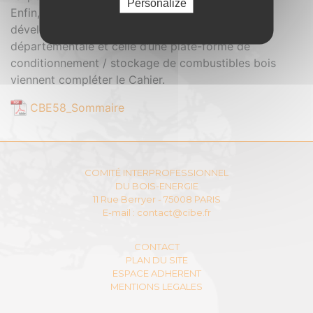
Personalize
Enfin, la présentation de la démarche de
développement d’une filière bois-énergie
départementale et celle d’une plate-forme de
conditionnement / stockage de combustibles bois
viennent compléter le Cahier.
CBE58_Sommaire
COMITÉ INTERPROFESSIONNEL
DU BOIS-ENERGIE
11 Rue Berryer - 75008 PARIS
E-mail :
contact@cibe.fr
CONTACT
PLAN DU SITE
ESPACE ADHERENT
MENTIONS LEGALES