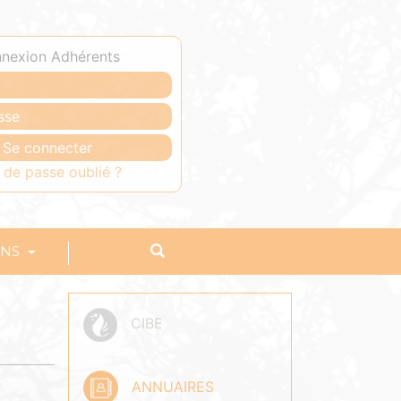
nexion Adhérents
 de passe oublié ?
ONS
CIBE
ANNUAIRES