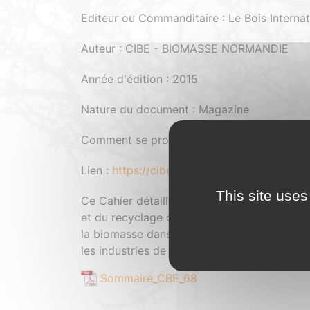
Editeur ou Commanditaire : Le Bois Internat
Auteur : CIBE - BIOMASSE NORMANDIE
Année d'édition : 2015
Nature du document : Magazine
Comment se procurer le document : Gratuit
Lien :
https://cibe.fr/wp-content/uploads/
This site uses
Ce Cahier détaille les procédés de producti
et du recyclage des produits en fin de vie e
la biomasse dans leur satisfaction. Une pré
les industries de la filière papetière, et de 
Sommaire_CBE_68