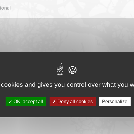
ional
2025/10/CBE-68.pdf
 cookies and gives you control over what you w
on de pâtes de cellulose vierge, de fabrication du papier /
t décrit ainsi les besoins énergétiques du secteur et la pla
sentation du dispositif d’appels à projets BCIAT, opportunit
OK, accept all
Deny all cookies
Personalize
six installations bois-énergie complète le dossier.