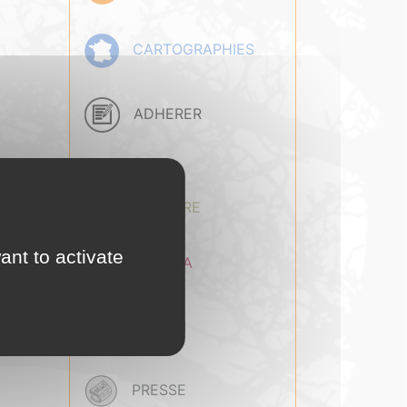
CARTOGRAPHIES
ADHERER
BASE
DOCUMENTAIRE
ant to activate
AGENDA
 carton
ce de
é pour
EMPLOI
PRESSE