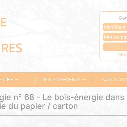
Con
Mot
E CIBE
NOS ADHERENTS
NOS ACTI
gie n° 68 - Le bois-énergie dans
rie du papier / carton