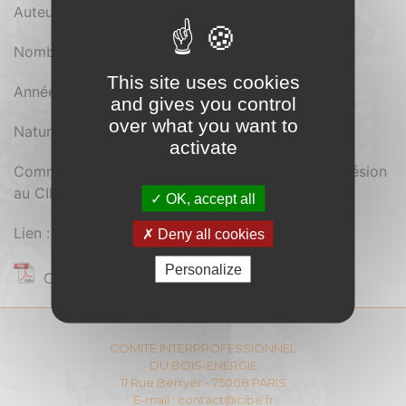
Auteur : CIBE
Nombre de pages : 56
This site uses cookies
Année d'édition : 2011
and gives you control
over what you want to
Nature du document : Pdf
activate
Comment se procurer le document : Payant (Adhésion
au CIBE)
OK, accept all
Lien :
Deny all cookies
Personalize
Contenu réservé aux adhérents
COMITÉ INTERPROFESSIONNEL
DU BOIS-ENERGIE
11 Rue Berryer - 75008 PARIS
E-mail :
contact@cibe.fr