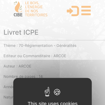
Livret ICPE
Thème : 70-Réglementation - Généralités
Editeur ou Commanditaire : ARCOE
Auteur : ARCOE
Nombre de pages : 14
Année d'édition : 2021
Nature du document : Pdf
This site uses cookies