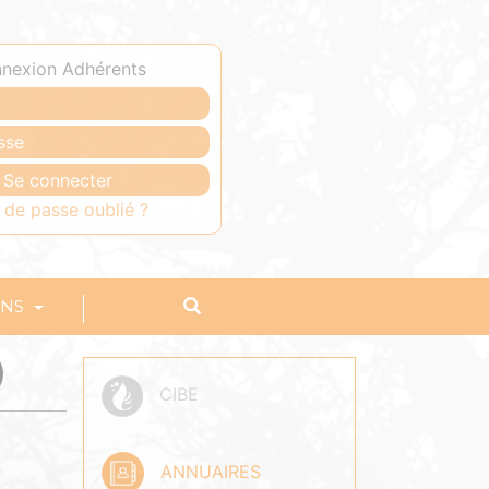
nexion Adhérents
 de passe oublié ?
ONS
)
CIBE
ANNUAIRES