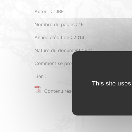
Auteur : CIBE
Nombre de pages : 19
Année d'édition : 2014
Nature du document : Pdf
Comment se procurer le document : Payant
Lien :
This site uses
Contenu réservé aux adhérents