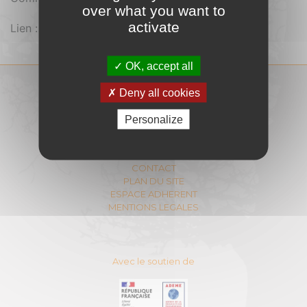
over what you want to
activate
Lien :
https://youtu.be/L6111DFy6l8
OK, accept all
Deny all cookies
COMITÉ INTERPROFESSIONNEL
DU BOIS-ENERGIE
Personalize
11 Rue Berryer - 75008 PARIS
E-mail :
contact@cibe.fr
CONTACT
PLAN DU SITE
ESPACE ADHERENT
MENTIONS LEGALES
Avec le soutien de