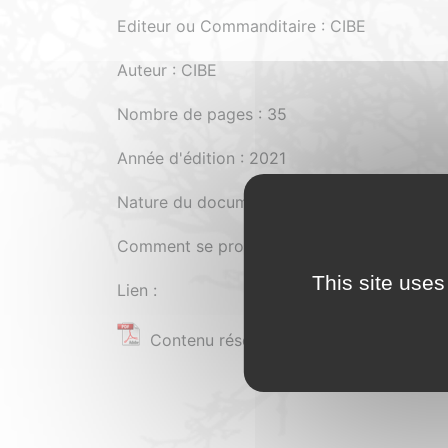
Editeur ou Commanditaire : CIBE
Auteur : CIBE
Nombre de pages : 35
Année d'édition : 2021
Nature du document : Pdf
Comment se procurer le document : Payant
This site uses
Lien :
Contenu réservé aux adhérents