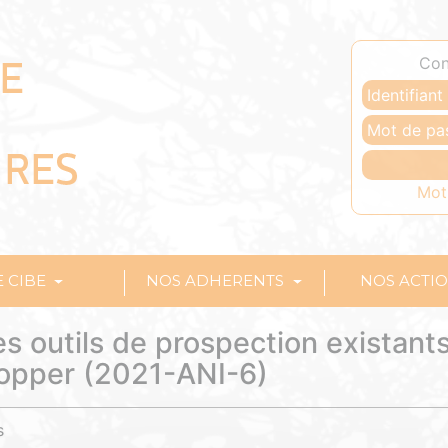
Con
Mot
E CIBE
NOS ADHERENTS
NOS ACTI
 outils de prospection existant
opper (2021-ANI-6)
s