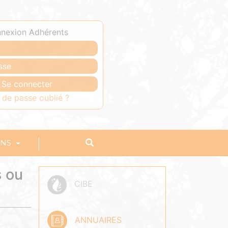
nexion Adhérents
 de passe oublié ?
ONS
s ou
CIBE
ANNUAIRES