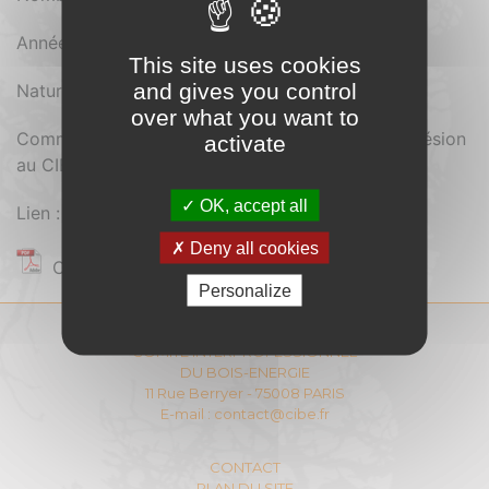
Année d'édition : 2012
This site uses cookies
and gives you control
Nature du document : Pdf
over what you want to
Comment se procurer le document : Payant (Adhésion
activate
au CIBE)
OK, accept all
Lien :
Deny all cookies
Contenu réservé aux adhérents
Personalize
COMITÉ INTERPROFESSIONNEL
DU BOIS-ENERGIE
11 Rue Berryer - 75008 PARIS
E-mail :
contact@cibe.fr
CONTACT
PLAN DU SITE