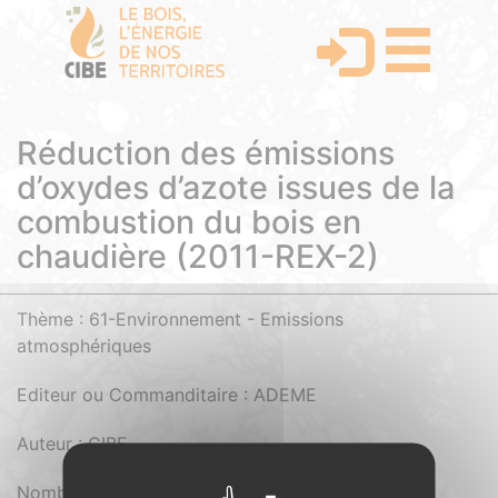
Réduction des émissions
d’oxydes d’azote issues de la
combustion du bois en
chaudière (2011-REX-2)
Thème : 61-Environnement - Emissions
atmosphériques
Editeur ou Commanditaire : ADEME
Auteur : CIBE
Nombre de pages : 17