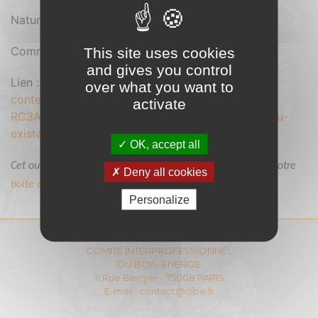
Nature du document : Pdf
Comment se procurer le document : Gratuit
This site uses cookies
and gives you control
Lien :
https://cibe.fr/wp-
over what you want to
content/uploads/2018/07/AMORCE_Guide-de-
activate
RC3A9alisation_SchC3A9ma-Directeur-rC3A9seau-
existant-de-chaleur-ou-de-froid_112015.pdf
OK, accept all
Cet ouvrage fait partie des documents sélectionnés dans notre
Deny all cookies
boîte à outils sur le montage de projets.
Personalize
COMITÉ INTERPROFESSIONNEL
DU BOIS-ENERGIE
11 Rue Berryer - 75008 PARIS
E-mail :
contact@cibe.fr