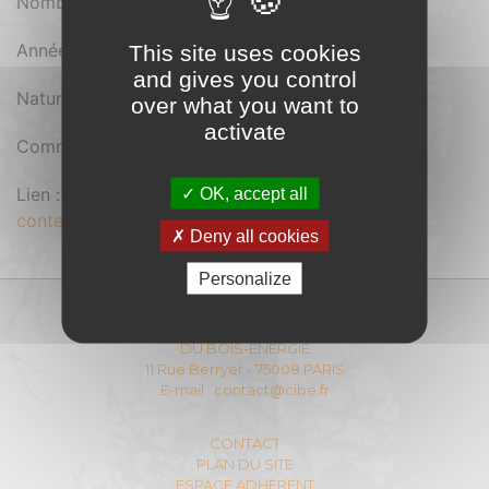
Nombre de pages : 31
Année d'édition : 2000
This site uses cookies
and gives you control
Nature du document : Pdf
over what you want to
activate
Comment se procurer le document : Gratuit
Lien :
https://cibe.fr/wp-
OK, accept all
content/uploads/2020/08/ed842.pdf
Deny all cookies
Personalize
COMITÉ INTERPROFESSIONNEL
DU BOIS-ENERGIE
11 Rue Berryer - 75008 PARIS
E-mail :
contact@cibe.fr
CONTACT
PLAN DU SITE
ESPACE ADHERENT