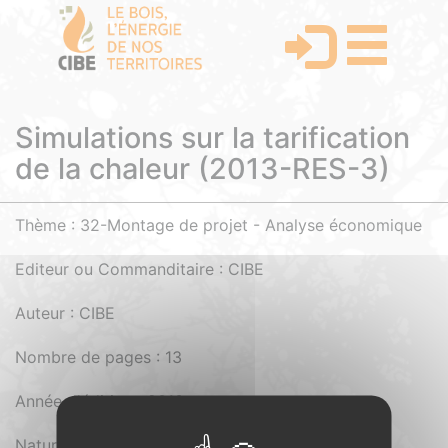
Simulations sur la tarification
de la chaleur (2013-RES-3)
Thème : 32-Montage de projet - Analyse économique
Editeur ou Commanditaire : CIBE
Auteur : CIBE
Nombre de pages : 13
Année d'édition : 2013
Nature du document : Pdf