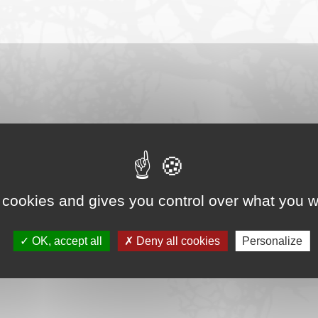
2024/01/2023-ADEME-Sol-et-bois-energie-VF.pdf
 cookies and gives you control over what you w
OK, accept all
Deny all cookies
Personalize