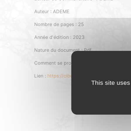
Auteur : ADEME
Nombre de pages : 25
Année d'édition : 2023
Nature du document : Pdf
Comment se procurer le document : Gratuit
Lien :
https://cibe.fr/wp-content/uploads/
This site uses