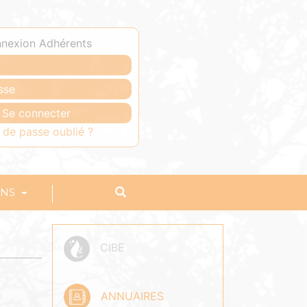
nexion Adhérents
 de passe oublié ?
ONS
CIBE
ANNUAIRES