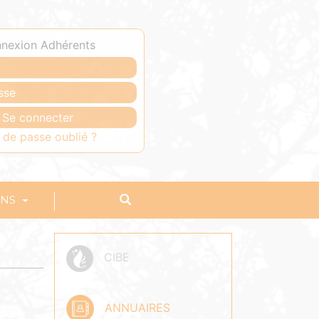
nexion Adhérents
 de passe oublié ?
ONS
CIBE
ANNUAIRES