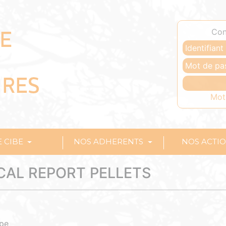
Con
Mot
E CIBE
NOS ADHERENTS
NOS ACTI
CAL REPORT PELLETS
ope