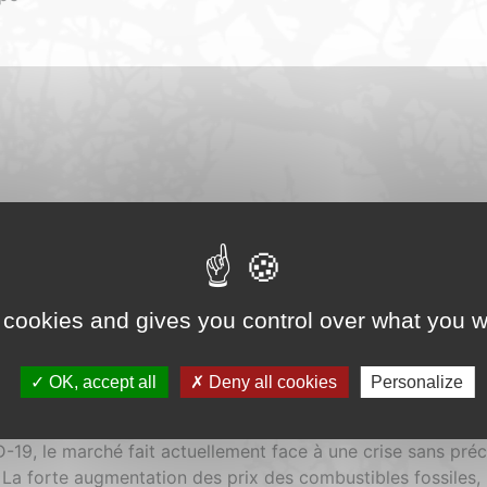
 (adhésion à Bioenergy Europe)
 cookies and gives you control over what you w
anulés rassemble les données des membres du Conseil eur
t actuel du marché des granulés. Le rapport explore différen
a consommation, les prix, les importations, les exportations
OK, accept all
Deny all cookies
Personalize
-19, le marché fait actuellement face à une crise sans pré
 La forte augmentation des prix des combustibles fossiles,