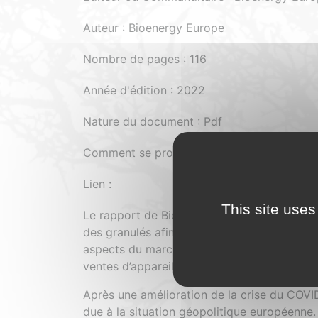
Auteur : Bioenergy Europe
Nombre de pages : 116
Année d'édition : 2022
Nature du document : Pdf
Comment se procurer le document : Payant
Lien :
This site uses
Le rapport de Bioenergy Europe sur les gr
des granulés afin de décrire au mieux l’éta
aspects du marché, tels que la production, l
ventes d’appareils de chauffage, etc.
Après une amélioration de la crise du COVID
due à la situation géopolitique européenne.