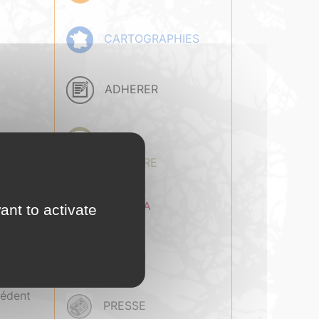
CARTOGRAPHIES
ADHERER
BASE
DOCUMENTAIRE
AGENDA
ant to activate
opéen
ts
, les
EMPLOI
cédent
PRESSE