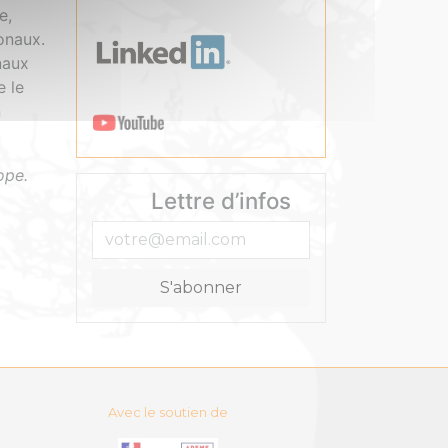
e,
onaux.
naux
e le
n
ope.
Lettre d’infos
Avec le soutien de