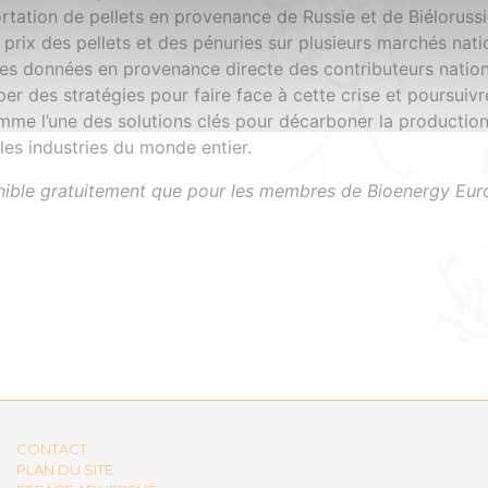
rtation de pellets en provenance de Russie et de Biélorussi
 prix des pellets et des pénuries sur plusieurs marchés nati
des données en provenance directe des contributeurs natio
r des stratégies pour faire face à cette crise et poursuivr
me l’une des solutions clés pour décarboner la productio
 les industries du monde entier.
onible gratuitement que pour les membres de Bioenergy Eur
CONTACT
PLAN DU SITE