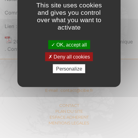
This site uses cookies
and gives you control
Comment se procurer le document : Gratuit
over what you want to
Lien :
activate
2023-REX-4 CIBE - Sytème de stockage thermique
OK, accept all
. Contenu réservé aux adhérents
Deny all cookies
Personalize
COMITÉ INTERPROFESSIONNEL
DU BOIS-ENERGIE
11 Rue Berryer - 75008 PARIS
E-mail :
contact@cibe.fr
CONTACT
PLAN DU SITE
ESPACE ADHERENT
MENTIONS LEGALES