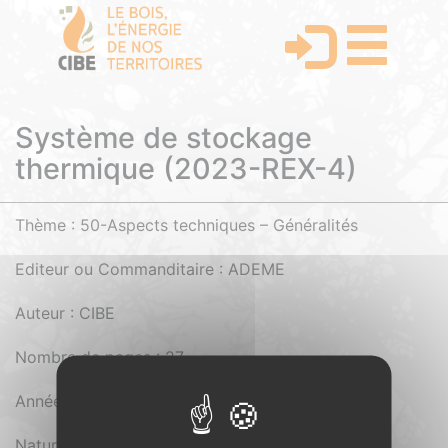
Système de stockage
thermique (2023-REX-4)
Thème : 50-Aspects techniques – Généralités
Editeur ou Commanditaire : ADEME
Auteur : CIBE
Nombre de pages : 27
Année d'édition : 2023
Nature du document : Pdf