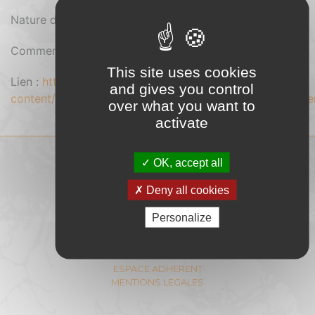
Nature du document : Pdf
Comment se procurer le document : Gratuit
This site uses cookies
Lien :
https://cibe.fr/wp-
and gives you control
content/uploads/2017/01/20170325_Note_Filie_re_V11_ce
over what you want to
activate
OK, accept all
COMITÉ INTERPROFESSIONNEL
DU BOIS-ENERGIE
Deny all cookies
11 Rue Berryer - 75008 PARIS
E-mail :
contact@cibe.fr
Personalize
CONTACT
PLAN DU SITE
ESPACE ADHERENT
MENTIONS LEGALES