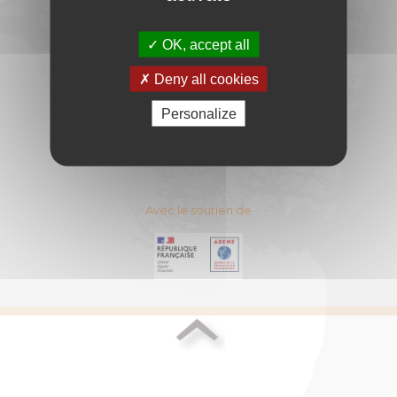
DU BOIS-ENERGIE
11 Rue Berryer - 75008 PARIS
OK, accept all
E-mail :
contact@cibe.fr
Deny all cookies
CONTACT
PLAN DU SITE
Personalize
ESPACE ADHERENT
MENTIONS LEGALES
Avec le soutien de