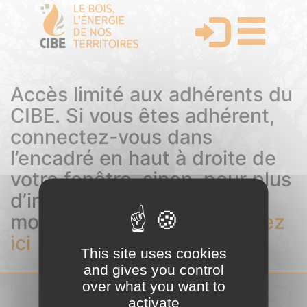
Accès limité aux adhérents du
CIBE. Si vous êtes adhérent,
connectez-vous dans
l’encadré en haut à droite de
votre fenêtre, sinon, pour plus
d’informations sur les
modalités d’adhésion,
cliquez
ici
This site uses cookies
and gives you control
over what you want to
activate
COMITÉ INTERPROFESSIONNEL