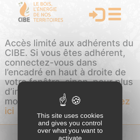
Accès limité aux adhérents du
CIBE. Si vous êtes adhérent,
connectez-vous dans
l’encadré en haut à droite de
votre fenêtre, sinon, pour plus
d’informations sur les
modalités d’adhésion,
cliquez
ici
This site uses cookies
and gives you control
over what you want to
activate
COMITÉ INTERPROFESSIONNEL