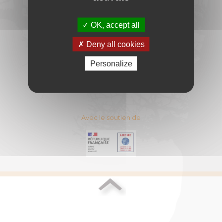
DU BOIS-ENERGIE
11 Rue Berryer - 75008 PARIS
OK, accept all
E-mail :
contact@cibe.fr
Deny all cookies
CONTACT
PLAN DU SITE
Personalize
ESPACE ADHERENT
MENTIONS LEGALES
Avec le soutien de