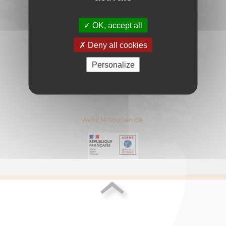
DU BOIS-ENERGIE
11 Rue Berryer - 75008 PARIS
OK, accept all
E-mail :
contact@cibe.fr
Deny all cookies
CONTACT
PLAN DU SITE
Personalize
ESPACE ADHERENT
MENTIONS LEGALES
Avec le soutien de