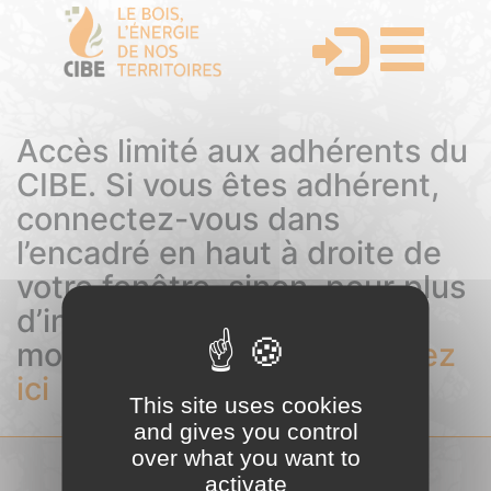
Accès limité aux adhérents du
CIBE. Si vous êtes adhérent,
connectez-vous dans
l’encadré en haut à droite de
votre fenêtre, sinon, pour plus
d’informations sur les
modalités d’adhésion,
cliquez
ici
This site uses cookies
and gives you control
over what you want to
activate
COMITÉ INTERPROFESSIONNEL