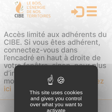
Accès limité aux adhérents du
CIBE. Si vous êtes adhérent,
connectez-vous dans
l’encadré en haut à droite de
votre fenêtre, sinon, pour plus
d’informations sur les
modalités d’adhésion,
cliquez
ici
This site uses cookies
and gives you control
over what you want to
activate
COMITÉ INTERPROFESSIONNEL