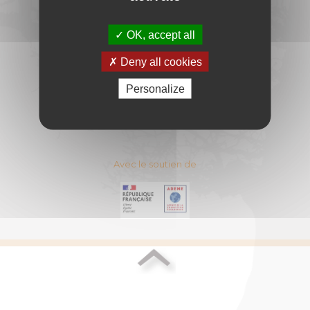
DU BOIS-ENERGIE
11 Rue Berryer - 75008 PARIS
OK, accept all
E-mail :
contact@cibe.fr
Deny all cookies
CONTACT
PLAN DU SITE
Personalize
ESPACE ADHERENT
MENTIONS LEGALES
Avec le soutien de