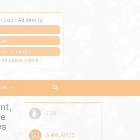
nexion Adhérents
 de passe oublié ?
ONS
nt,
CIBE
re
és
ANNUAIRES