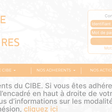
Con
Mot
E CIBE
NOS ADHERENTS
NOS ACTI
nts du CIBE. Si vous êtes adhére
’encadré en haut à droite de vot
lus d’informations sur les modalit
hésion,
cliquez ici