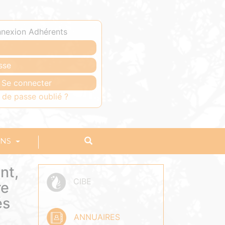
nexion Adhérents
 de passe oublié ?
ONS
nt,
CIBE
re
és
ANNUAIRES