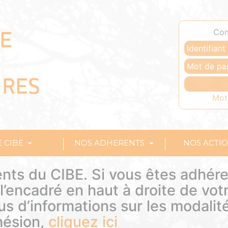
Con
Mot
E CIBE
NOS ADHERENTS
NOS ACTI
nts du CIBE. Si vous êtes adhére
’encadré en haut à droite de vot
lus d’informations sur les modalit
hésion,
cliquez ici