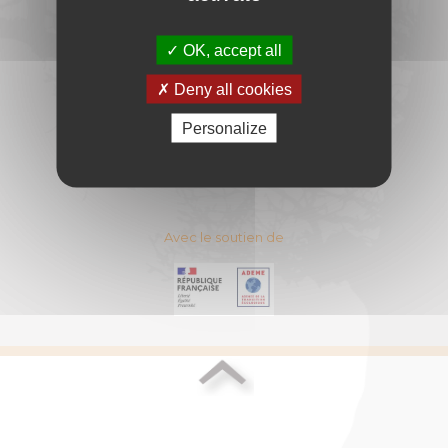
DU BOIS-ENERGIE
11 Rue Berryer - 75008 PARIS
OK, accept all
E-mail :
contact@cibe.fr
Deny all cookies
CONTACT
PLAN DU SITE
Personalize
ESPACE ADHERENT
MENTIONS LEGALES
Avec le soutien de