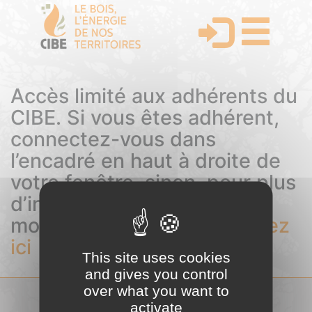
Accès limité aux adhérents du
CIBE. Si vous êtes adhérent,
connectez-vous dans
l’encadré en haut à droite de
votre fenêtre, sinon, pour plus
d’informations sur les
modalités d’adhésion,
cliquez
ici
This site uses cookies
and gives you control
over what you want to
activate
COMITÉ INTERPROFESSIONNEL