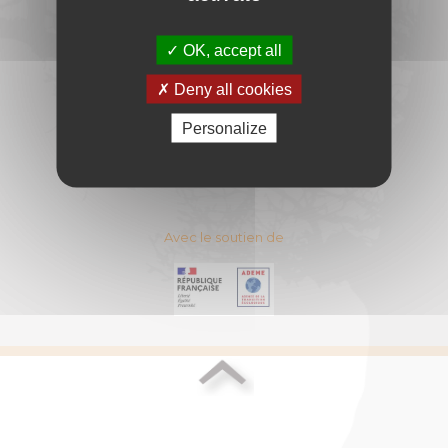
DU BOIS-ENERGIE
11 Rue Berryer - 75008 PARIS
OK, accept all
E-mail :
contact@cibe.fr
Deny all cookies
CONTACT
PLAN DU SITE
Personalize
ESPACE ADHERENT
MENTIONS LEGALES
Avec le soutien de