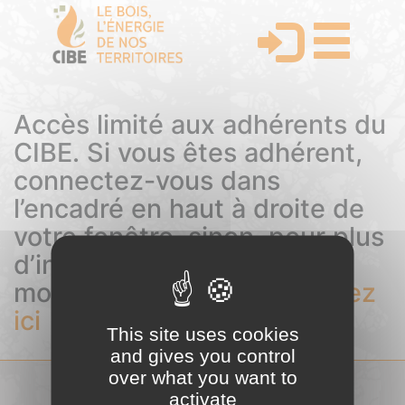
Accès limité aux adhérents du
CIBE. Si vous êtes adhérent,
connectez-vous dans
l’encadré en haut à droite de
votre fenêtre, sinon, pour plus
d’informations sur les
modalités d’adhésion,
cliquez
ici
This site uses cookies
and gives you control
over what you want to
activate
COMITÉ INTERPROFESSIONNEL