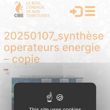
20250107_synthèse
operateurs energie
– copie
This site uses cookies