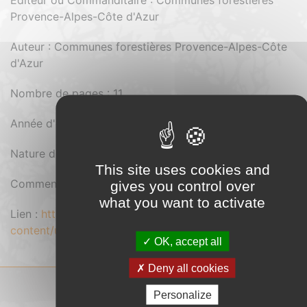
Editeur ou Commanditaire : Communes forestières
Provence-Alpes-Côte d'Azur
Auteur : Communes forestières Provence-Alpes-Côte
d'Azur
Nombre de pages : 11
Année d'édition : 2020
Nature du document : Pdf
This site uses cookies and
Comment se procurer le document : Gratuit
gives you control over
what you want to activate
Lien :
https://cibe.fr/wp-
content/uploads/2021/02/2020_guideapprobe_vf_planche
OK, accept all
Deny all cookies
Personalize
COMITÉ INTERPROFESSIONNEL