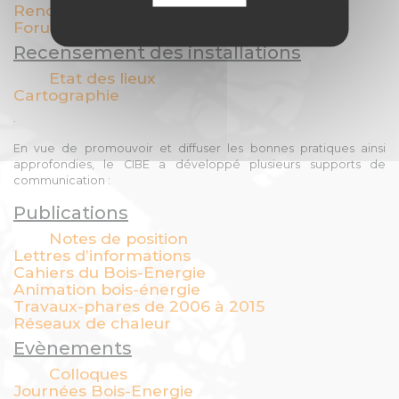
Rencontres annuelles
Forum
Recensement des installations
Etat des lieux
Cartographie
.
En vue de promouvoir et diffuser les bonnes pratiques ainsi
approfondies, le CIBE a développé plusieurs supports de
communication :
Publications
Notes de position
Lettres d’informations
Cahiers du Bois-Energie
Animation bois-énergie
Travaux-phares de 2006 à 2015
Réseaux de chaleur
Evènements
Colloques
Journées Bois-Energie